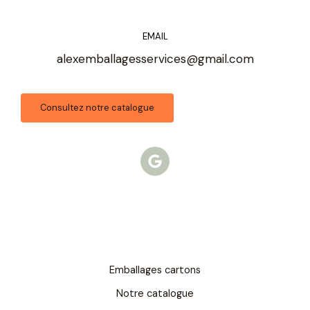
EMAIL
alexemballagesservices@gmail.com
Consultez notre catalogue
G
o
o
g
l
e
Emballages cartons
Notre catalogue